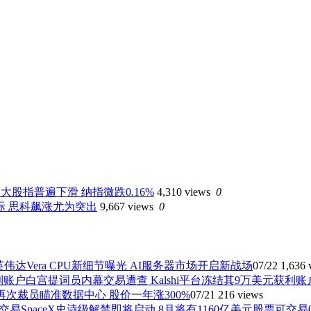
大股指普遍下滑 纳指微跌0.16%
4,310 views
0
际 思科飙涨尤为突出
9,667 views
0
英伟达Vera CPU新细节曝光 AI服务器市场开启新战场
07/22
1,636 
白宫提词员内幕交易遭查 Kalshi平台冻结其9万美元获利账
再次裁员瞄准数据中心 股价一年涨300%
07/21
216 views
SpaceX史诗级解禁即将启动 8月将有1160亿美元股票可交易