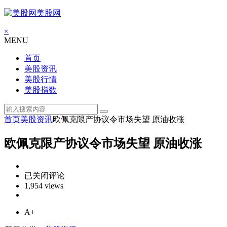
美股网
×
MENU
首页
美股资讯
美股行情
美股指数
首页
美股资讯
欧佩克限产协议令市场失望 原油收涨
欧佩克限产协议令市场失望 原油收涨
欧
已关闭评论
佩
1,954 views
克
限
A+
产