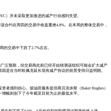
PEC）并未采取更加激进的减产行动感到失望。
前该合约在周四的交易中收盘重挫4.8%。在本周的整体交易中，
周的交易中下跌了2.7%左右。
广泛预期，但交易商此前已经开始猜测该组织可能会扩大减产
原因是在当时欧佩克延长现有减产协议的前景变得日益明朗。
担心。据油田服务提供商贝克休斯（Baker Hughes）
这一增幅则创下了今年截至目前为止的最低水平。
易中则下跌了0.6%。6月份交割的取暖用油期货价格上涨