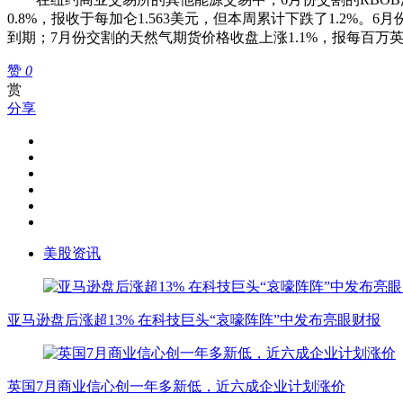
0.8%，报收于每加仑1.563美元，但本周累计下跌了1.2%。
到期；7月份交割的天然气期货价格收盘上涨1.1%，报每百万英国
赞
0
赏
分享
美股资讯
亚马逊盘后涨超13% 在科技巨头“哀嚎阵阵”中发布亮眼财报
英国7月商业信心创一年多新低，近六成企业计划涨价