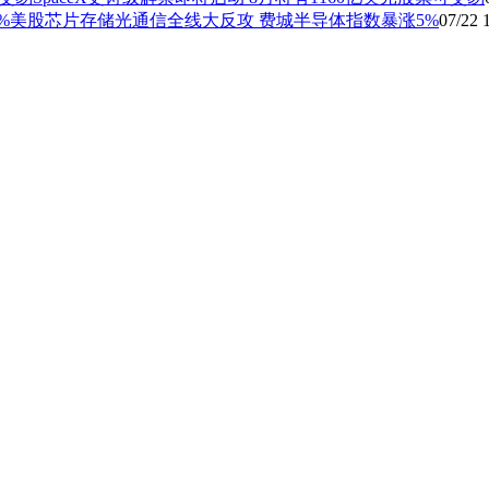
美股芯片存储光通信全线大反攻 费城半导体指数暴涨5%
07/22
1