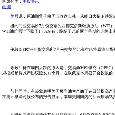
协
所属分类：
美股资讯
议
收
藏
令
美股
讯：原油期货价格周五收盘上涨，从昨日大幅下跌近5
市
场
纽约商业交易所7月份交割的西德克萨斯轻质原油（WTI）期货
失
WTI油价累计下跌了1.7%左右，终结了此前两个星期的连续上
望
原
油
收
伦敦ICE欧洲期货交易所7月份交割的北海布伦特原油期货价格也
涨
导致油价在周四大跌的原因是，交易商对欧佩克（OPEC）
规模或是将减产协议延长12个月。在欧佩克本周召开会议以
与此同时，有迹象表明美国页岩油生产商正在日益提高产量，从
在周五早些时候公布的报告显示，本周美国国内的活跃原油钻探
在纽约商业交易所的其他能源交易中，6月份交割的RBOB汽油