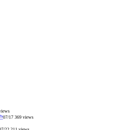
views
户
07/17
369 views
07/22
211 views