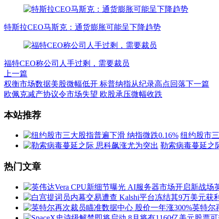
特斯拉CEO马斯克：通货膨胀可能呈下降趋势
福特CEO称公司人手过剩，需要裁员
上一篇
权衡市场数据美股微幅低开 标普纳指从纪录高点回落
下一篇
欧佩克减产协议令市场失望 欧股承压微幅收跌
文
本站推荐
章
纽约股市三
导
勒索病毒蔓延之
航
热门文章
英特尔