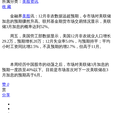
市
所属分类：
美股资讯
场
收
藏
对
金融界
美股
讯：12月非农数据远超预期，令市场对美联储
美
加息的预期骤然升高。联邦基金期货市场交易情况显示，美联
联
储3月加息的概率达到52%。
储
加
周五，美国劳工部数据显示，美国12月非农就业人口增长
息
29.2万，预期增长20万；12月失业率5.0%，与预期持平；平均
预
小时工资同比增2.5%，不及预期的增2.7%，但高于11月。
期
骤
升
本周经历中国股市的动荡之后，市场对美联储3月加息的
预期一度跌至40%以下。目前是市场首次对下一次美联储在3
月加息的预期高于6月。
赞
0
赏
分享