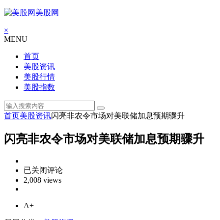
美股网
×
MENU
首页
美股资讯
美股行情
美股指数
首页
美股资讯
闪亮非农令市场对美联储加息预期骤升
闪亮非农令市场对美联储加息预期骤升
闪
已关闭评论
亮
2,008 views
非
农
A+
令