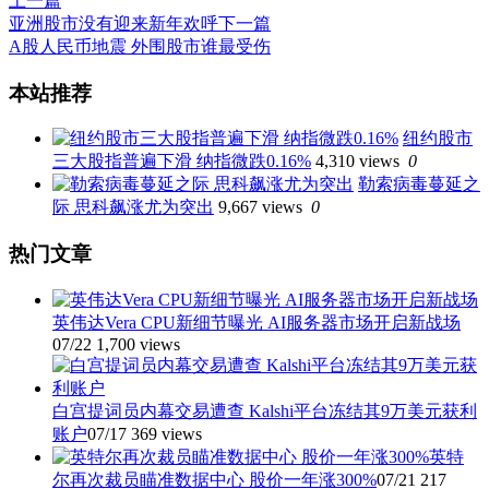
上一篇
亚洲股市没有迎来新年欢呼
下一篇
A股人民币地震 外围股市谁最受伤
文
本站推荐
章
纽约股市
导
三大股指普遍下滑 纳指微跌0.16%
4,310 views
0
航
勒索病毒蔓延之
际 思科飙涨尤为突出
9,667 views
0
热门文章
英伟达Vera CPU新细节曝光 AI服务器市场开启新战场
07/22
1,700 views
白宫提词员内幕交易遭查 Kalshi平台冻结其9万美元获利
账户
07/17
369 views
英特
尔再次裁员瞄准数据中心 股价一年涨300%
07/21
217