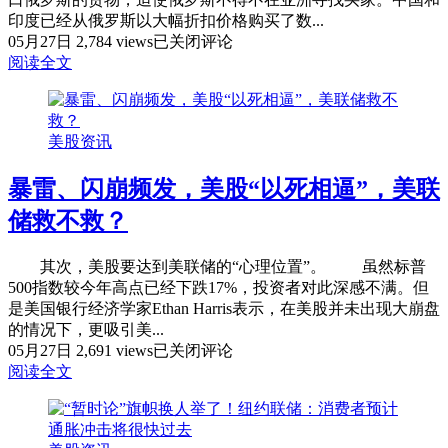
高，
印度已经从俄罗斯以大幅折扣价格购买了数...
连
超
05月27日
2,784 views
已关闭评论
续
越
阅读全文
31
欧
年
洲！
保
亚
持
美股资讯
洲
最
成
大
暴雷、闪崩频发，美股“以死相逼”，美联
俄
债
罗
储救不救？
权
斯
国
石
地
其次，美股要达到美联储的“心理位置”。 虽然标普
油
位
500指数较今年高点已经下跌17%，投资者对此深感不满。但
最
是美国银行经济学家Ethan Harris表示，在美股并未出现大崩盘
大
的情况下，更吸引美...
买
暴
05月27日
2,691 views
已关闭评论
家
雷、
阅读全文
闪
崩
频