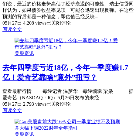
们说，最近的价格走势高估了经济衰退的可能性。瑞士信贷同
样认为，如果债券收益率见顶，可能会迅速出现反弹。在这些
预测的背后都是一种信念，即估值已经反映...
标
05月27日
4,208 views
已关闭评论
普
阅读全文
500
指
数
美股资讯
真
的
去年四季度亏近18亿，今年一季度赚1.7
不
贵
亿！爱奇艺靠啥“意外”扭亏？
吗？
怀
查看最新行情 每经记者 温梦华 每经编辑 梁枭 据
抱
爱奇艺（NASDAQ：IQ）5月26日发布的未经...
一
去
05月27日
2,793 views
已关闭评论
丝
年
阅读全文
希
四
望
季
的
度
多
美股资讯
亏