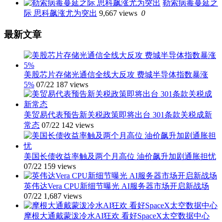
在
际
勒索病毒蔓延之
2%
财
际 思科飙涨尤为突出
9,667 views
0
左
经
右
新
最新文章
闻
编
辑
美股芯片存储光通信全线大反攻 费城半导体指数暴涨
若
5%
07/22
187 views
干
美贸易代表预告新关税政策即将出台 301条款关税成新
常态
07/22
142 views
美国长债收益率触及两个月高位 油价飙升加剧通胀担忧
07/22
159 views
英伟达Vera CPU新细节曝光 AI服务器市场开启新战场
07/22
1,687 views
摩根大通戴蒙泼冷水AI狂欢 看好SpaceX太空数据中心