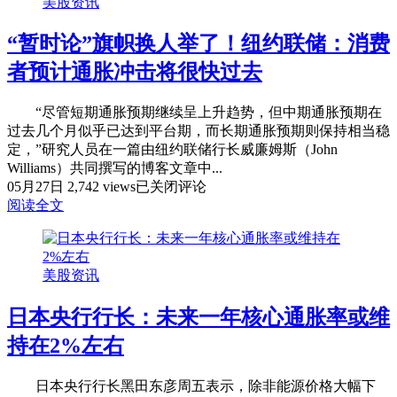
美股资讯
发，
美
“暂时论”旗帜换人举了！纽约联储：消费
股
“以
者预计通胀冲击将很快过去
死
相
“尽管短期通胀预期继续呈上升趋势，但中期通胀预期在
逼”，
过去几个月似乎已达到平台期，而长期通胀预期则保持相当稳
美
定，”研究人员在一篇由纽约联储行长威廉姆斯（John
联
Williams）共同撰写的博客文章中...
储
“暂
05月27日
2,742 views
已关闭评论
救
时
阅读全文
不
论”
救？
旗
帜
美股资讯
换
人
日本央行行长：未来一年核心通胀率或维
举
了！
持在2%左右
纽
约
日本央行行长黑田东彦周五表示，除非能源价格大幅下
联