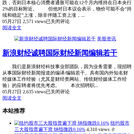
跌，否则日本核心消费者通胀可能在12个月内维持在日本央行
储：
2%的目标附近。 但他对日本议会表示，物价可能不会“持
消
续和稳定”上涨，除非伴随工资上涨，...
费
日
05月27日
2,571 views
已关闭评论
者
本
阅读全文
预
央
计
美股资讯
行
通
行
胀
新浪财经诚聘国际财经新闻编辑若干
长：
冲
未
击
来
我们是新浪财经科技事业部团队，因为业务需要，现招聘
将
一
从事国际财经新闻报道的编译/编辑若干。具有国内外知名财
很
年
经媒体工作经验（尤其是财经类网站、传统财经媒体工作经
快
核
验）的应聘者将优先考虑。 本次招聘职...
过
心
新
05月27日
2,635 views
已关闭评论
去
通
浪
阅读全文
胀
财
率
本站推荐
经
或
诚
维
聘
纽约股市
持
国
三大股指普遍下滑 纳指微跌0.16%
4,310 views
0