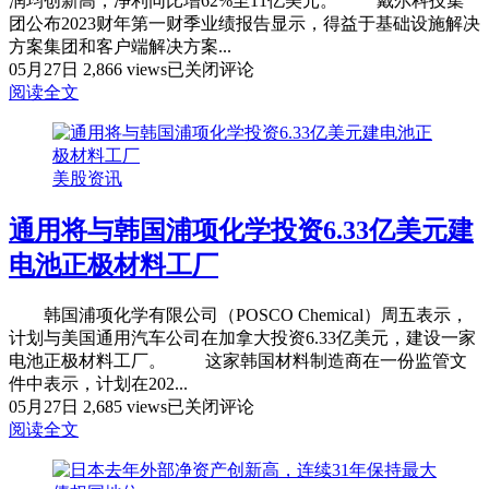
润均创新高，净利同比增62%至11亿美元。 戴尔科技集
业
团公布2023财年第一财季业绩报告显示，得益于基础设施解决
绩
方案集团和客户端解决方案...
戴
不
05月27日
2,866 views
已关闭评论
尔
及
阅读全文
盘
预
前
期
涨
并
美股资讯
逾
大
11%，
幅
通用将与韩国浦项化学投资6.33亿美元建
Q1
下
营
调
电池正极材料工厂
收、
2022
运
财
韩国浦项化学有限公司（POSCO Chemical）周五表示，
营
年
计划与美国通用汽车公司在加拿大投资6.33亿美元，建设一家
利
全
电池正极材料工厂。 这家韩国材料制造商在一份监管文
润
年
件中表示，计划在202...
均
指
通
05月27日
2,685 views
已关闭评论
创
引
用
阅读全文
新
将
高
与