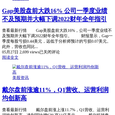
头
近
仍
Gap美股盘前大跌16% 公司一季度业绩
18
得
亿，
面
不及预期并大幅下调2022财年全年指引
今
对
年
一
查看最新行情 Gap美股盘前大跌16%，公司一季度业绩不
一
些
及预期并大幅下调2022财年全年指引。 财报显示，Gap一
季
警
季度每股亏损0.44美元，远低于分析师预计的亏损0.07美元。
度
讯
此外，营收也同比...
赚
Gap
05月27日
2,699 views
已关闭评论
1.7
美
亿！
阅读全文
股
爱
盘
奇
前
艺
美股资讯
大
靠
跌
啥
16%
戴尔盘前涨逾11%，Q1营收、运营利润
“意
公
外”
均创新高
司
扭
一
亏？
季
查看最新行情 戴尔盘前涨上涨11.7%，Q1营收、运营利
度