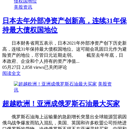
韩
美股资讯
国
浦
日本去年外部净资产创新高，连续31年保
项
化
持最大债权国地位
学
投
日本财务省周五表示，日本2021年外部净资产创下历史新
资
高，连续31年保持最大债权国地位。这可能会巩固日元作为避
6.33
险资产的地位，尽管日元近期走弱。 截至去年年底，日
亿
本政府、企业和个人持有的资产净值...
美
日
05月27日
2,858 views
已关闭评论
元
本
阅读全文
建
去
电
美股资
年
池
讯
外
正
部
极
超越欧洲！亚洲成俄罗斯石油最大买家
净
材
资
料
产
工
俄罗斯石油海上运输量的急剧增长突显出全球能源贸易因
创
厂
俄乌战争爆发而陷入混乱，美国、英国和许多欧盟公司拒绝进
新
口俄罗斯的货物，迫使俄罗斯不得不在亚洲寻找买家。中国和