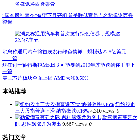
“国会股神禁令”有望下月亮相 前美联储官员点名戳佩洛西脊
梁骨
消息称通用汽车将首次发行绿色债券，规模达22.5亿美元
上一篇
现在订一辆特斯拉Model 3 可能要到2019年才能送到你手里
下
一篇
美国芯片板块全面上扬 AMD大涨8.56%
文
本站推荐
章
纽约股市
导
三大股指普遍下滑 纳指微跌0.16%
4,310 views
0
航
勒索病毒蔓延之
际 思科飙涨尤为突出
9,667 views
0
热门文章