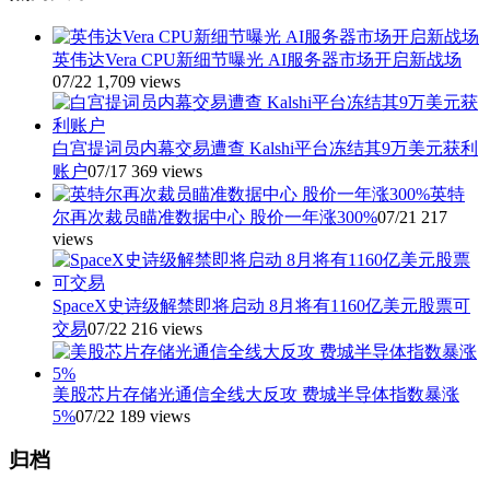
英伟达Vera CPU新细节曝光 AI服务器市场开启新战场
07/22
1,709 views
白宫提词员内幕交易遭查 Kalshi平台冻结其9万美元获利
账户
07/17
369 views
英特
尔再次裁员瞄准数据中心 股价一年涨300%
07/21
217
views
SpaceX史诗级解禁即将启动 8月将有1160亿美元股票可
交易
07/22
216 views
美股芯片存储光通信全线大反攻 费城半导体指数暴涨
5%
07/22
189 views
归档