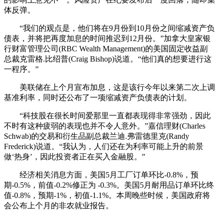
体反弹。
“我们的观点是，他们将在9月份到10月份之间缩减资产负
债表，并将把再度加息的时间推迟到12月份。”加拿大皇家银
行财富管理公司(RBC Wealth Management)的美国固定收益副
总裁克雷格.比绍普(Craig Bishop)说道。“他们真的想要进行这
一程序。”
美联储在上个月宣布加息，这是该行今年以来第二次上调
基准利率，同时还公布了一项缩减资产负债表的计划。
“科技股在很长时间爱那里一直都表现得非常强劲，因此
不时有这种疲弱的表现也并不令人意外。”嘉信理财(Charles
Schwab)的交易和衍生品副总裁兰迪.弗雷德里克(Randy
Frederick)说道。“我认为，人们还在为利率可能上升的前景
做‘热身’，因此投资者正在买入金融股。”
经济相关消息方面，美国5月工厂订单环比-0.8%，预
期-0.5%，前值-0.2%修正为 -0.3%。美国5月耐用品订单环比终
值-0.8%，预期-1%，初值-1.1%。本周晚些时候，美国政府将
会公布上个月的非农就业报告。