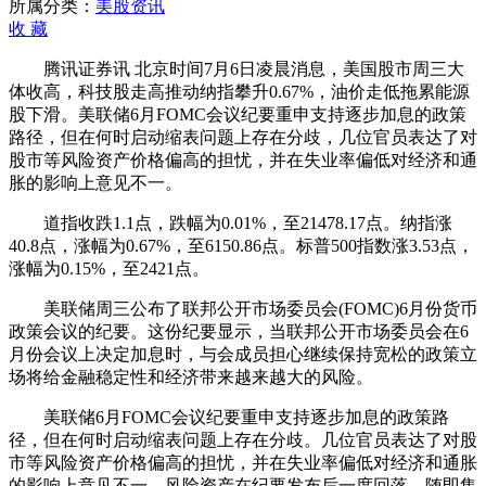
推
所属分类：
美股资讯
动
收
藏
纳
腾讯证券讯 北京时间7月6日凌晨消息，美国股市周三大
指
体收高，科技股走高推动纳指攀升0.67%，油价走低拖累能源
攀
股下滑。美联储6月FOMC会议纪要重申支持逐步加息的政策
升
路径，但在何时启动缩表问题上存在分歧，几位官员表达了对
0.67%
股市等风险资产价格偏高的担忧，并在失业率偏低对经济和通
胀的影响上意见不一。
道指收跌1.1点，跌幅为0.01%，至21478.17点。纳指涨
40.8点，涨幅为0.67%，至6150.86点。标普500指数涨3.53点，
涨幅为0.15%，至2421点。
美联储周三公布了联邦公开市场委员会(FOMC)6月份货币
政策会议的纪要。这份纪要显示，当联邦公开市场委员会在6
月份会议上决定加息时，与会成员担心继续保持宽松的政策立
场将给金融稳定性和经济带来越来越大的风险。
美联储6月FOMC会议纪要重申支持逐步加息的政策路
径，但在何时启动缩表问题上存在分歧。几位官员表达了对股
市等风险资产价格偏高的担忧，并在失业率偏低对经济和通胀
的影响上意见不一。风险资产在纪要发布后一度回落，随即集