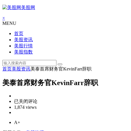
美股网
×
MENU
首页
美股资讯
美股行情
美股指数
首页
美股资讯
美泰首席财务官KevinFarr辞职
美泰首席财务官KevinFarr辞职
美
已关闭评论
泰
1,874 views
首
席
A+
财