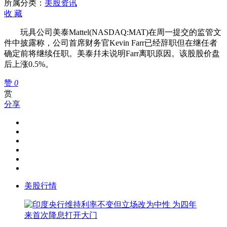
务
所属分类：
美股资讯
官
收
藏
KevinFarr
辞
玩具公司美泰Mattel(NASDAQ:MAT)在周一提交的监管文
职
件中披露称，公司首席财务官Kevin Farr已经辞职但在继任者
确定前将继续任职。美泰幷未说明Farr离职原因。该股股价盘
后上涨0.5%。
赞
0
赏
分享
美股行情