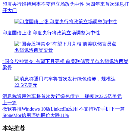
印度央行维持利率不变但立场改为中性 为四年来首次降息打
开大门
印度国债上涨 印度央行将政策立场调整为中性
“国会股神禁令”有望下月亮相 前美联储官员点名戳佩洛西脊
梁骨
消息称通用汽车将首次发行绿色债券，规模达22.5亿美元
上一篇
微软将推Windows 10版LinkedIn应用 不支持WP手机
下一篇
StoneMor信用违约股价大跌11%
文
本站推荐
章