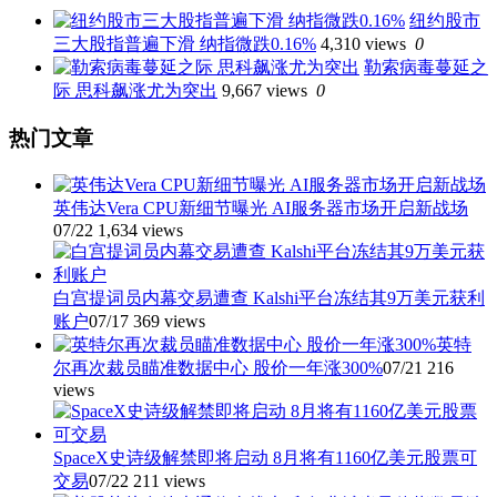
纽约股市
导
三大股指普遍下滑 纳指微跌0.16%
4,310 views
0
航
勒索病毒蔓延之
际 思科飙涨尤为突出
9,667 views
0
热门文章
英伟达Vera CPU新细节曝光 AI服务器市场开启新战场
07/22
1,634 views
白宫提词员内幕交易遭查 Kalshi平台冻结其9万美元获利
账户
07/17
369 views
英特
尔再次裁员瞄准数据中心 股价一年涨300%
07/21
216
views
SpaceX史诗级解禁即将启动 8月将有1160亿美元股票可
交易
07/22
211 views