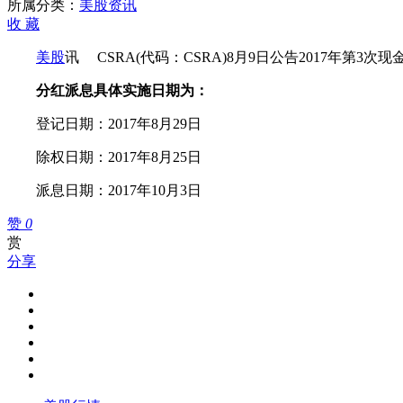
所属分类：
美股资讯
美
收
藏
元
8
美股
讯 CSRA(代码：CSRA)8月9日公告2017年第3次现
月
29
分红派息具体实施日期为：
日
登记日期：2017年8月29日
股
权
除权日期：2017年8月25日
登
记
派息日期：2017年10月3日
赞
0
赏
分享