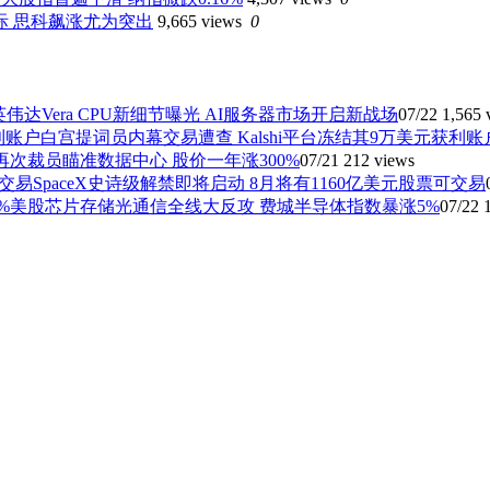
际 思科飙涨尤为突出
9,665 views
0
英伟达Vera CPU新细节曝光 AI服务器市场开启新战场
07/22
1,565 
白宫提词员内幕交易遭查 Kalshi平台冻结其9万美元获利账
再次裁员瞄准数据中心 股价一年涨300%
07/21
212 views
SpaceX史诗级解禁即将启动 8月将有1160亿美元股票可交易
美股芯片存储光通信全线大反攻 费城半导体指数暴涨5%
07/22
1