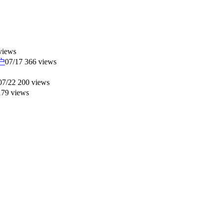
views
户
07/17
366 views
07/22
200 views
79 views