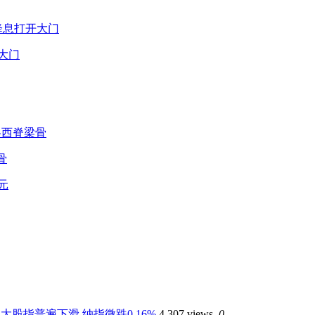
大门
骨
大股指普遍下滑 纳指微跌0.16%
4,307 views
0