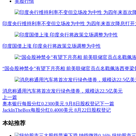
美股行情
印度央行维持利率不变但立场改为中性 为四年来首次降息打开
印度国债上涨 印度央行将政策立场调整为中性
“国会股神禁令”有望下月亮相 前美联储官员点名戳佩洛西脊梁
消息称通用汽车将首次发行绿色债券，规模达22.5亿美元
上一篇
奥本银行每股分红0.2300美元 9月8日股权登记
下一篇
JackInTheBox每股分红0.4000美元 8月22日股权登记
文
本站推荐
章
纽约股市三