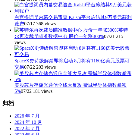
白宫提词员内幕交易遭查 Kalshi平台冻结其9万美元获利
账户
07/17
368 views
英特
尔再次裁员瞄准数据中心 股价一年涨300%
07/21
215
views
SpaceX史诗级解禁即将启动 8月将有1160亿美元股票可
交易
07/22
203 views
美股芯片存储光通信全线大反攻 费城半导体指数暴涨
5%
07/22
181 views
归档
2026 年 7 月
2024 年 10 月
2022 年 7 月
2022 年 6 月