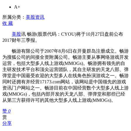
示：
A+
畅
游
所属分类：
美股资讯
将
收
藏
于
美股
讯 畅游(股票代码：CYOU)将于10月27日盘前公布
10
月
2017财年三季报。
27
畅游有限公司于2007年8月6日在开曼群岛注册成立。畅游
日
为搜狐公司的间接全资附属公司。畅游主要从事网络游戏开发
盘
运营，包括大型多人线上游戏(MMOGs)。畅游拥有领先的自
前
主研发技术平台和顶尖运营团队，其自主研发的天龙八部、弹
公
弹堂是中国最受欢迎的大型多人在线角色扮演游戏之一。畅游
布
同时还拥有并经营17173.com网站，该网站是中国领先的游戏
2017
财
资讯门户网站之一。畅游目前在中国经营数个大型多人线上游
年
戏(MMOGs)，包括内部开发的天龙八部、弹弹堂和那些已经
三
从第三方获得许可的其他大型多人线上游戏(MMOGs)。
季
赞
0
报
赏
分享