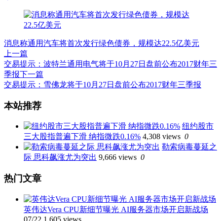
消息称通用汽车将首次发行绿色债券，规模达22.5亿美元
上一篇
交易提示：波特兰通用电气将于10月27日盘前公布2017财年三
季报
下一篇
交易提示：雪佛龙将于10月27日盘前公布2017财年三季报
文
本站推荐
章
纽约股市
导
三大股指普遍下滑 纳指微跌0.16%
4,308 views
0
航
勒索病毒蔓延之
际 思科飙涨尤为突出
9,666 views
0
热门文章
英伟达Vera CPU新细节曝光 AI服务器市场开启新战场
07/22
1,605 views