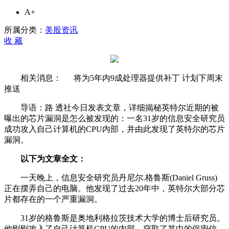
芯
A+
片
漏
所属分类：
美股资讯
洞
收
藏
曝
光
背
相关消息： 将为5年内9成处理器提供补丁 计划下周末
后
推送
的
故
导语：路 透社今日发表文章，详细揭秘英特尔近期的被
事：
曝出的芯片漏洞是怎么被发现的：一名31岁的信息安全研究员
研
成功攻入自己计算机的CPU内部，并由此发现了英特尔的芯片
究
漏洞。
员
一
以下为文章全文：
度
一天晚上，信息安全研究员丹尼尔.格鲁斯(Daniel Gruss)
不
正在摆弄自己的电脑。他发现了过去20年中，英特尔大部分芯
敢
片都存在的一个严重漏洞。
相
信
31岁的格鲁斯是奥地利格拉茨技术大学的博士后研究员。
他刚刚攻入了自己计算机CPU的内部，窃取了其中的保密信