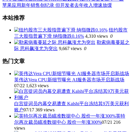
苹果应用新年销售创纪录 但开发者去年收入增速放缓
文
本站推荐
章
纽约股市
导
三大股指普遍下滑 纳指微跌0.16%
4,310 views
0
航
勒索病毒蔓延之
际 思科飙涨尤为突出
9,667 views
0
热门文章
英伟达Vera CPU新细节曝光 AI服务器市场开启新战场
07/22
1,623 views
白宫提词员内幕交易遭查 Kalshi平台冻结其9万美元获利
账户
07/17
369 views
英特
尔再次裁员瞄准数据中心 股价一年涨300%
07/21
216
views