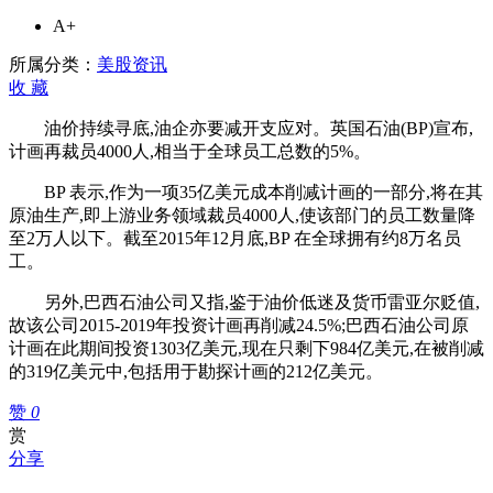
油
A+
拟
再
所属分类：
美股资讯
裁
收
藏
减
油价持续寻底,油企亦要减开支应对。英国石油(BP)宣布,
4000
人
计画再裁员4000人,相当于全球员工总数的5%。
巴
BP 表示,作为一项35亿美元成本削减计画的一部分,将在其
西
原油生产,即上游业务领域裁员4000人,使该部门的员工数量降
石
至2万人以下。截至2015年12月底,BP 在全球拥有约8万名员
油
工。
公
司
另外,巴西石油公司又指,鉴于油价低迷及货币雷亚尔贬值,
拟
故该公司2015-2019年投资计画再削减24.5%;巴西石油公司原
削
计画在此期间投资1303亿美元,现在只剩下984亿美元,在被削减
24.5%
的319亿美元中,包括用于勘探计画的212亿美元。
投
资
赞
0
赏
分享