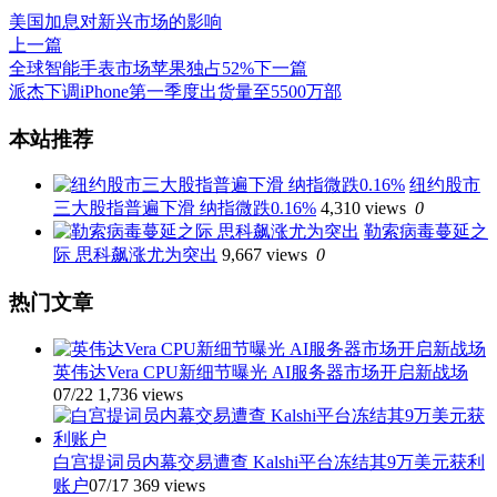
美国加息对新兴市场的影响
上一篇
全球智能手表市场苹果独占52%
下一篇
派杰下调iPhone第一季度出货量至5500万部
文
本站推荐
章
纽约股市
导
三大股指普遍下滑 纳指微跌0.16%
4,310 views
0
航
勒索病毒蔓延之
际 思科飙涨尤为突出
9,667 views
0
热门文章
英伟达Vera CPU新细节曝光 AI服务器市场开启新战场
07/22
1,736 views
白宫提词员内幕交易遭查 Kalshi平台冻结其9万美元获利
账户
07/17
369 views