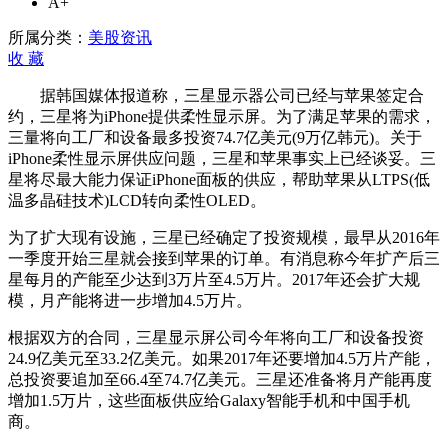
A+
苹
果
所属分类：
美股资讯
签
收
藏
署
据韩国媒体报道称，三星显示器公司已经与苹果签定合
iPhone
OLED
约，三星将为iPhone提供柔性显示屏。为了满足苹果的需求，
屏
三量将向工厂和设备最多投资74.7亿美元(9万亿韩元)。关于
幕
iPhone柔性显示屏供应问题，三星和苹果事实上已经谈妥。三
供
星将尽最大能力保证iPhone面板的供应，帮助苹果从LTPS(低
应
温多晶硅技术)LCD转向柔性OLED。
协
为了扩大现有设施，三星已经确定了投资规模，最早从2016年
议
一季度开始三星就会接到苹果的订单。有消息称今年扩产后三
星每月的产能至少达到3万片至4.5万片。2017年还会扩大规
模，月产能将进一步增加4.5万片。
根据双方的合同，三星显示屏公司今年将向工厂和设备投资
24.9亿美元至33.2亿美元。如果2017年还要增加4.5万片产能，
总投资要追加至66.4至74.7亿美元。三星还准备将月产能再度
增加1.5万片，这些面板供应给Galaxy智能手机和中国手机
商。