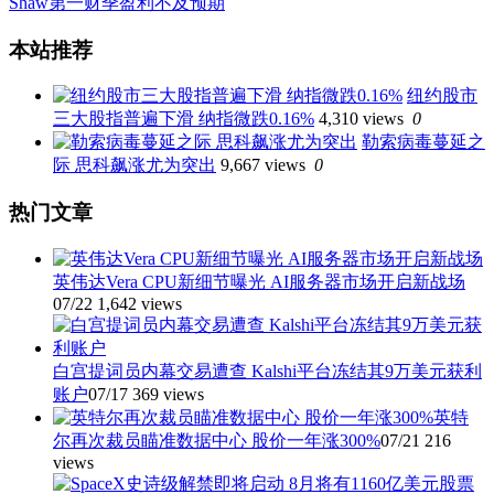
Shaw第一财季盈利不及预期
文
本站推荐
章
纽约股市
导
三大股指普遍下滑 纳指微跌0.16%
4,310 views
0
航
勒索病毒蔓延之
际 思科飙涨尤为突出
9,667 views
0
热门文章
英伟达Vera CPU新细节曝光 AI服务器市场开启新战场
07/22
1,642 views
白宫提词员内幕交易遭查 Kalshi平台冻结其9万美元获利
账户
07/17
369 views
英特
尔再次裁员瞄准数据中心 股价一年涨300%
07/21
216
views