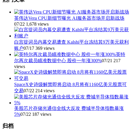
英伟达Vera CPU新细节曝光 AI服务器市场开启新战场
07/22
1,678 views
白宫提词员内幕交易遭查 Kalshi平台冻结其9万美元获利
账户
07/17
369 views
英特
尔再次裁员瞄准数据中心 股价一年涨300%
07/21
217
views
SpaceX史诗级解禁即将启动 8月将有1160亿美元股票可
交易
07/22
214 views
美股芯片存储光通信全线大反攻 费城半导体指数暴涨
5%
07/22
187 views
归档