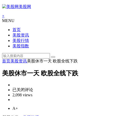
美股网
×
MENU
首页
美股资讯
美股行情
美股指数
首页
美股资讯
美股休市一天 欧股全线下跌
美股休市一天 欧股全线下跌
美
已关闭评论
股
2,098 views
休
市
A+
一