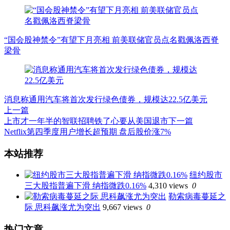
“国会股神禁令”有望下月亮相 前美联储官员点名戳佩洛西脊
梁骨
消息称通用汽车将首次发行绿色债券，规模达22.5亿美元
上一篇
上市才一年半的智联招聘铁了心要从美国退市
下一篇
Netflix第四季度用户增长超预期 盘后股价涨7%
文
本站推荐
章
纽约股市
导
三大股指普遍下滑 纳指微跌0.16%
4,310 views
0
航
勒索病毒蔓延之
际 思科飙涨尤为突出
9,667 views
0
热门文章