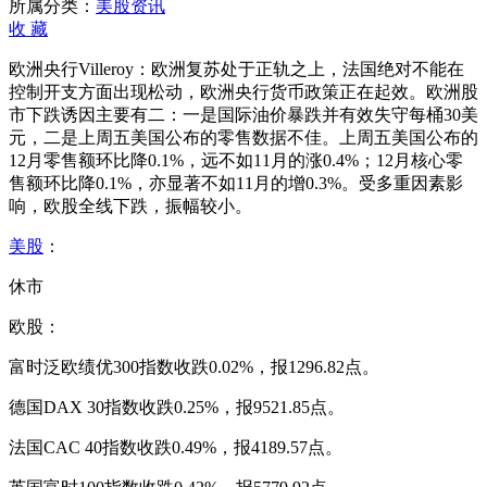
天
所属分类：
美股资讯
欧
收
藏
股
欧洲央行Villeroy：欧洲复苏处于正轨之上，法国绝对不能在
全
控制开支方面出现松动，欧洲央行货币政策正在起效。欧洲股
线
市下跌诱因主要有二：一是国际油价暴跌并有效失守每桶30美
下
元，二是上周五美国公布的零售数据不佳。上周五美国公布的
跌
12月零售额环比降0.1%，远不如11月的涨0.4%；12月核心零
售额环比降0.1%，亦显著不如11月的增0.3%。受多重因素影
响，欧股全线下跌，振幅较小。
美股
：
休市
欧股：
富时泛欧绩优300指数收跌0.02%，报1296.82点。
德国DAX 30指数收跌0.25%，报9521.85点。
法国CAC 40指数收跌0.49%，报4189.57点。