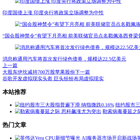
印度国债上涨 印度央行将政策立场调整为中性
“国会股神禁令”有望下月亮相 前美联储官员点名戳佩洛西脊梁
消息称通用汽车将首次发行绿色债券，规模达22.5亿美元
上一篇
大股东伊坎减持700万股苹果股份
下一篇
谷歌开发虚拟现实头盔 巨头纷纷布局虚拟现实
文
本站推荐
章
纽约股市三
导
勒索病毒蔓延之
航
热门文章