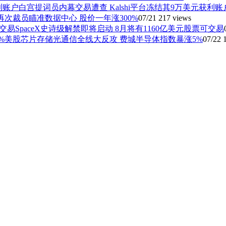
白宫提词员内幕交易遭查 Kalshi平台冻结其9万美元获利账
再次裁员瞄准数据中心 股价一年涨300%
07/21
217 views
SpaceX史诗级解禁即将启动 8月将有1160亿美元股票可交易
美股芯片存储光通信全线大反攻 费城半导体指数暴涨5%
07/22
1