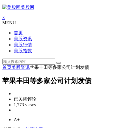
美股网
×
MENU
首页
美股资讯
美股行情
美股指数
首页
美股资讯
苹果丰田等多家公司计划发债
苹果丰田等多家公司计划发债
苹
已关闭评论
果
1,773 views
丰
田
A+
等