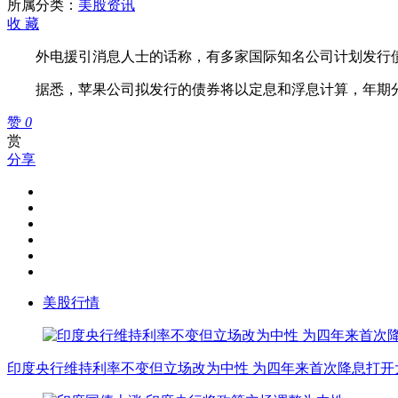
多
所属分类：
美股资讯
家
收
藏
公
外电援引消息人士的话称，有多家国际知名公司计划发行债券，
司
计
据悉，苹果公司拟发行的债券将以定息和浮息计算，年期分为
划
发
赞
0
债
赏
分享
美股行情
印度央行维持利率不变但立场改为中性 为四年来首次降息打开