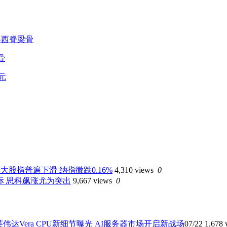
骨
大股指普遍下滑 纳指微跌0.16%
4,310 views
0
际 思科飙涨尤为突出
9,667 views
0
英伟达Vera CPU新细节曝光 AI服务器市场开启新战场
07/22
1,678 