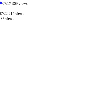
户
07/17
369 views
07/22
214 views
87 views