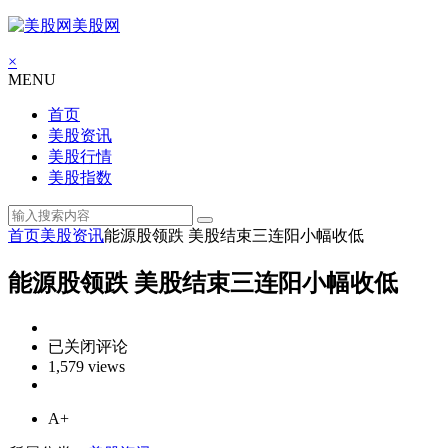
美股网
×
MENU
首页
美股资讯
美股行情
美股指数
首页
美股资讯
能源股领跌 美股结束三连阳小幅收低
能源股领跌 美股结束三连阳小幅收低
能
已关闭评论
源
1,579 views
股
领
A+
跌