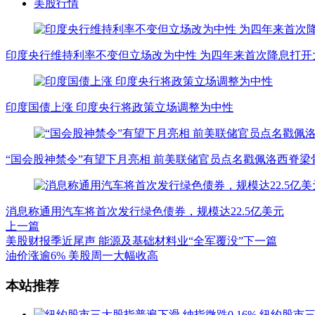
美股行情
印度央行维持利率不变但立场改为中性 为四年来首次降息打开
印度国债上涨 印度央行将政策立场调整为中性
“国会股神禁令”有望下月亮相 前美联储官员点名戳佩洛西脊梁
消息称通用汽车将首次发行绿色债券，规模达22.5亿美元
上一篇
美股财报季近尾声 能源及基础材料业“全军覆没”
下一篇
油价涨逾6% 美股周一大幅收高
文
本站推荐
章
纽约股市三