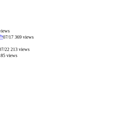
views
户
07/17
369 views
07/22
213 views
85 views