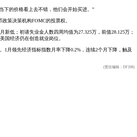
会觉得当下的价格看上去不错，他们会开始买进。”
政策决策机构FOMC的投票权。
新低；初请失业金人数四周均值为27.325万，前值28.125万；
佳，但美国经济仍在创造就业岗位。
。1月领先经济指标指数月率下降0.2%，连续2个月下降，触及
(责任编辑：DF208)