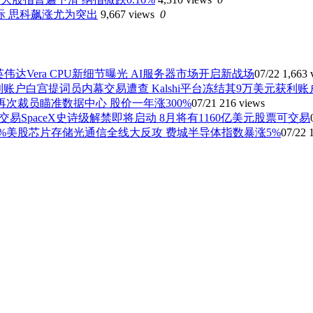
际 思科飙涨尤为突出
9,667 views
0
英伟达Vera CPU新细节曝光 AI服务器市场开启新战场
07/22
1,663 
白宫提词员内幕交易遭查 Kalshi平台冻结其9万美元获利账
再次裁员瞄准数据中心 股价一年涨300%
07/21
216 views
SpaceX史诗级解禁即将启动 8月将有1160亿美元股票可交易
美股芯片存储光通信全线大反攻 费城半导体指数暴涨5%
07/22
1