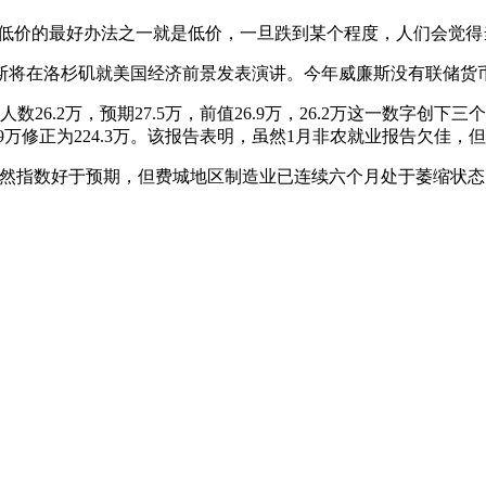
示：“治疗股市低价的最好办法之一就是低价，一旦跌到某个程度，人们
将在洛杉矶就美国经济前景发表演讲。今年威廉斯没有联储货币
2万，预期27.5万，前值26.9万，26.2万这一数字创下三个月
223.9万修正为224.3万。该报告表明，虽然1月非农就业报告欠
。虽然指数好于预期，但费城地区制造业已连续六个月处于萎缩状态