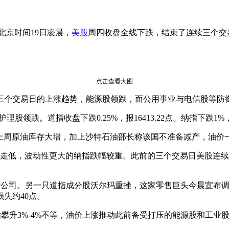
北京时间19日凌晨，
美股
周四收盘全线下跌，结束了连续三个交
点击查看大图
个交易日的上涨趋势，能源股领跌，而公用事业与电信股等防
理股领跌。道指收盘下跌0.25%，报16413.22点。纳指下跌1%，收
国上周原油库存大增，加上沙特石油部长称该国不准备减产，油价
亦走低，波动性更大的纳指跌幅较重。此前的三个交易日美股连续上
分析公司。另一只道指成分股沃尔玛重挫，这家零售巨头今晨宣布
失约40点。
攀升3%-4%不等，油价上涨推动此前备受打压的能源股和工业