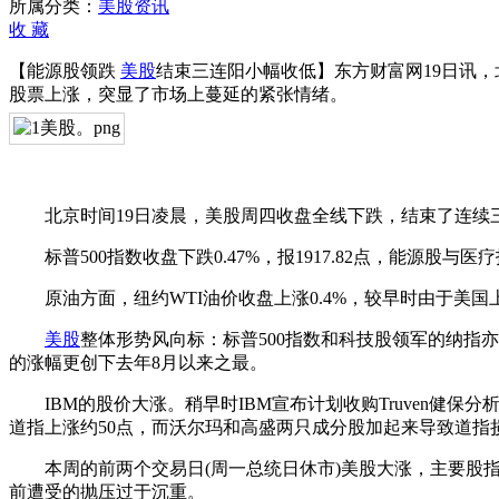
美
所属分类：
美股资讯
股
收
藏
结
【能源股领跌
美股
结束三连阳小幅收低】东方财富网19日讯，
束
股票上涨，突显了市场上蔓延的紧张情绪。
三
连
阳
小
幅
收
北京时间19日凌晨，美股周四收盘全线下跌，结束了连续三
低
标普500指数收盘下跌0.47%，报1917.82点，能源股与医疗护
原油方面，纽约WTI油价收盘上涨0.4%，较早时由于美
美股
整体形势风向标：标普500指数和科技股领军的纳指
的涨幅更创下去年8月以来之最。
IBM的股价大涨。稍早时IBM宣布计划收购Truven健保
道指上涨约50点，而沃尔玛和高盛两只成分股加起来导致道指损
本周的前两个交易日(周一总统日休市)美股大涨，主要股指
前遭受的抛压过于沉重。