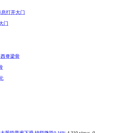
大门
骨
大股指普遍下滑 纳指微跌0.16%
4,310 views
0