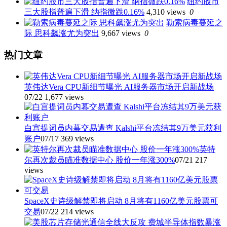
纽约股市
导
三大股指普遍下滑 纳指微跌0.16%
4,310 views
0
航
勒索病毒蔓延之
际 思科飙涨尤为突出
9,667 views
0
热门文章
英伟达Vera CPU新细节曝光 AI服务器市场开启新战场
07/22
1,677 views
白宫提词员内幕交易遭查 Kalshi平台冻结其9万美元获利
账户
07/17
369 views
英特
尔再次裁员瞄准数据中心 股价一年涨300%
07/21
217
views
SpaceX史诗级解禁即将启动 8月将有1160亿美元股票可
交易
07/22
214 views