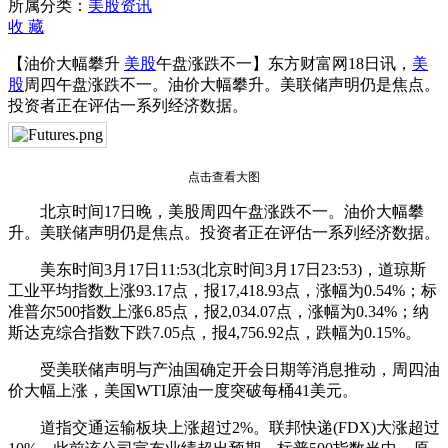
升
所属分类：
美股资讯
美
收
藏
股
【油价大幅攀升
美股
午盘涨跌不一】东方财富网18日讯，
美
午
股
周四午盘涨跌不一。油价大幅攀升。美联储声明仍是焦点。
盘
投资者正在评估一系列经济数据。
涨
跌
不
一
点击查看大图
北京时间17日晚，美股周四午盘涨跌不一。油价大幅攀
升。美联储声明仍是焦点。投资者正在评估一系列经济数据。
美东时间3月17日11:53(北京时间3月17日23:53)，道琼斯
工业平均指数上涨93.17点，报17,418.93点，涨幅为0.54%；标
准普尔500指数上涨6.85点，报2,034.07点，涨幅为0.34%；纳
斯达克综合指数下跌7.05点，报4,756.92点，跌幅为0.15%。
受美联储声明与产油国确定开会日期等消息推动，周四油
价大幅上涨，美国WTI原油一度突破每桶41美元。
道指交通运输板块上涨超过2%。联邦快递(FDX)大涨超过