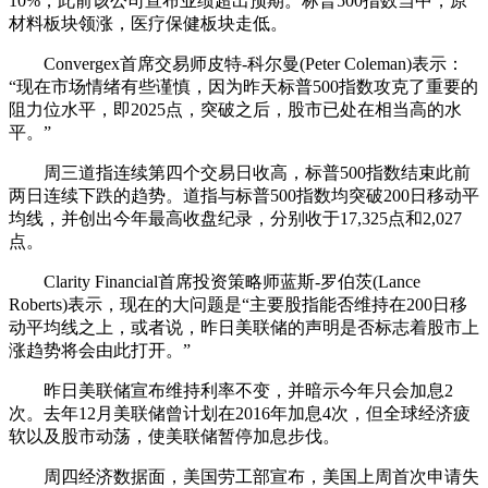
10%，此前该公司宣布业绩超出预期。标普500指数当中，原
材料板块领涨，医疗保健板块走低。
Convergex首席交易师皮特-科尔曼(Peter Coleman)表示：
“现在市场情绪有些谨慎，因为昨天标普500指数攻克了重要的
阻力位水平，即2025点，突破之后，股市已处在相当高的水
平。”
周三道指连续第四个交易日收高，标普500指数结束此前
两日连续下跌的趋势。道指与标普500指数均突破200日移动平
均线，并创出今年最高收盘纪录，分别收于17,325点和2,027
点。
Clarity Financial首席投资策略师蓝斯-罗伯茨(Lance
Roberts)表示，现在的大问题是“主要股指能否维持在200日移
动平均线之上，或者说，昨日美联储的声明是否标志着股市上
涨趋势将会由此打开。”
昨日美联储宣布维持利率不变，并暗示今年只会加息2
次。去年12月美联储曾计划在2016年加息4次，但全球经济疲
软以及股市动荡，使美联储暂停加息步伐。
周四经济数据面，美国劳工部宣布，美国上周首次申请失