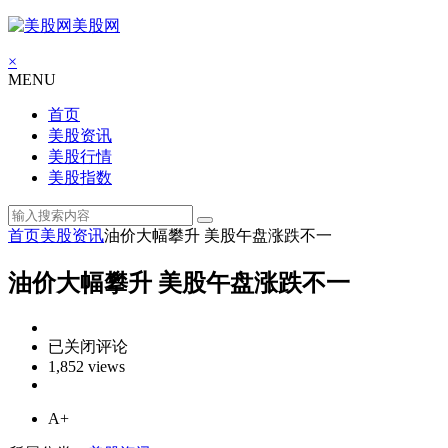
美股网
×
MENU
首页
美股资讯
美股行情
美股指数
首页
美股资讯
油价大幅攀升 美股午盘涨跌不一
油价大幅攀升 美股午盘涨跌不一
油
已关闭评论
价
1,852 views
大
幅
A+
攀