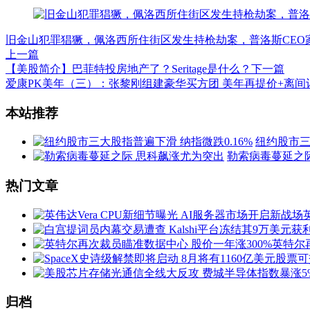
旧金山犯罪猖獗，佩洛西所住街区发生持枪劫案，普洛斯CEO
上一篇
【美股简介】巴菲特投房地产了？Seritage是什么？
下一篇
爱康PK美年（三）：张黎刚组建豪华买方团 美年再提价+离间
文
本站推荐
章
纽约股市三
导
勒索病毒蔓延之
航
热门文章
英特尔
归档