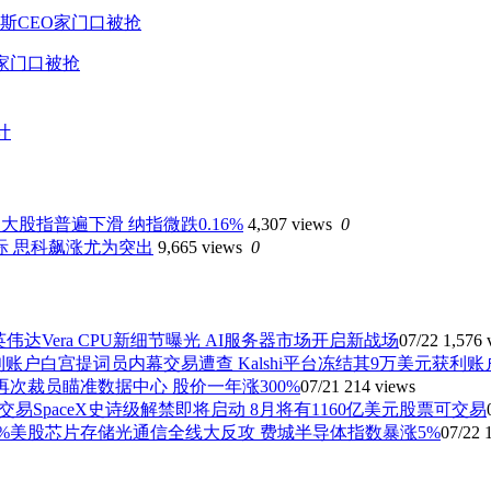
家门口被抢
计
大股指普遍下滑 纳指微跌0.16%
4,307 views
0
际 思科飙涨尤为突出
9,665 views
0
英伟达Vera CPU新细节曝光 AI服务器市场开启新战场
07/22
1,576 
白宫提词员内幕交易遭查 Kalshi平台冻结其9万美元获利账
再次裁员瞄准数据中心 股价一年涨300%
07/21
214 views
SpaceX史诗级解禁即将启动 8月将有1160亿美元股票可交易
美股芯片存储光通信全线大反攻 费城半导体指数暴涨5%
07/22
1