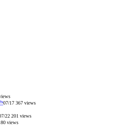
views
户
07/17
367 views
07/22
201 views
80 views