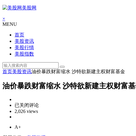
美股网
×
MENU
首页
美股资讯
美股行情
美股指数
首页
美股资讯
油价暴跌财富缩水 沙特欲新建主权财富基金
油价暴跌财富缩水 沙特欲新建主权财富基
油
已关闭评论
价
2,026 views
暴
跌
A+
财