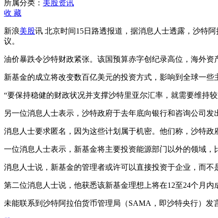
富
所属分类：
美股资讯
缩
收
藏
水
新浪
美股
讯 北京时间15日路透报道，据消息人士透露，沙特
沙
议。
特
欲
油价暴跌令沙特财政紧张。该国预算赤字创纪录高位，海外资产净
新
建
新基金的成立将改变数百亿美元的投资方式，影响到全球一些
主
权
“要保持稳健的财政状况并支撑沙特里亚尔汇率，就需要维持较
财
另一位消息人士表示，沙特政府于去年底向银行和咨询公司发出
富
基
消息人士要求匿名，因为这些计划属于机密。他们称，沙特政
金
一位消息人士表示，新基金将主要投资能源部门以外的领域，
消息人士说，新基金的管理者或许可以直接投资于企业，而不
第二位消息人士说，他获悉该新基金理想上将在12至24个月
未能联系到沙特阿拉伯货币管理局（SAMA，即沙特央行）发