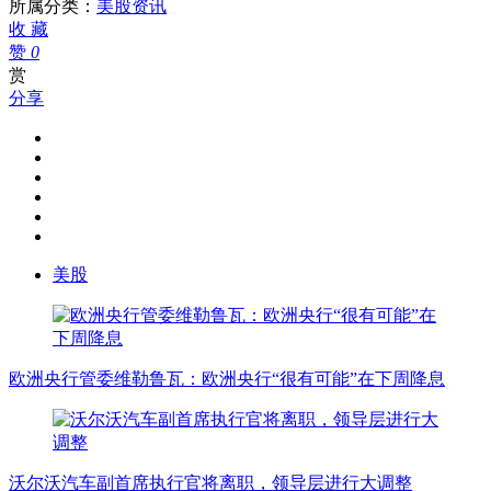
持
所属分类：
美股资讯
有
收
藏
IBM
赞
0
股
赏
票
分享
可
能
是
个
错
误
美股
欧洲央行管委维勒鲁瓦：欧洲央行“很有可能”在下周降息
沃尔沃汽车副首席执行官将离职，领导层进行大调整