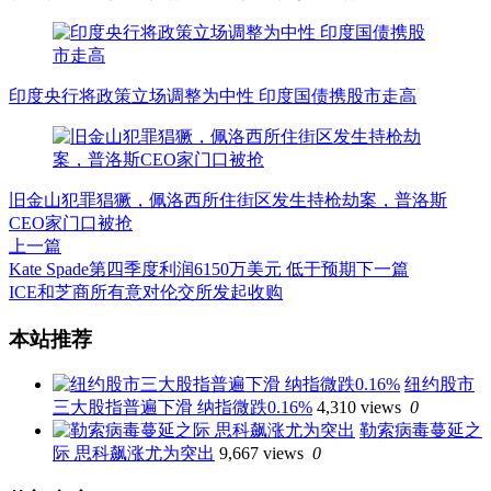
印度央行将政策立场调整为中性 印度国债携股市走高
旧金山犯罪猖獗，佩洛西所住街区发生持枪劫案，普洛斯
CEO家门口被抢
上一篇
Kate Spade第四季度利润6150万美元 低于预期
下一篇
ICE和芝商所有意对伦交所发起收购
文
本站推荐
章
纽约股市
导
三大股指普遍下滑 纳指微跌0.16%
4,310 views
0
航
勒索病毒蔓延之
际 思科飙涨尤为突出
9,667 views
0