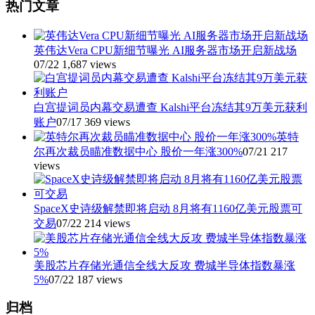
热门文章
英伟达Vera CPU新细节曝光 AI服务器市场开启新战场
07/22
1,687 views
白宫提词员内幕交易遭查 Kalshi平台冻结其9万美元获利
账户
07/17
369 views
英特
尔再次裁员瞄准数据中心 股价一年涨300%
07/21
217
views
SpaceX史诗级解禁即将启动 8月将有1160亿美元股票可
交易
07/22
214 views
美股芯片存储光通信全线大反攻 费城半导体指数暴涨
5%
07/22
187 views
归档