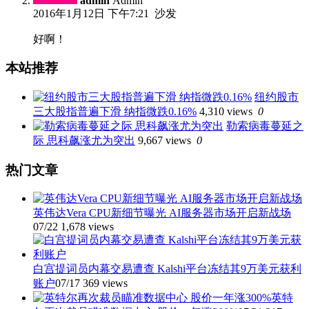
admin
Admin
2016年1月12日 下午7:21
沙发
好啊！
本站推荐
纽约股市
三大股指普遍下滑 纳指微跌0.16%
4,310 views
0
勒索病毒蔓延之
际 思科飙涨尤为突出
9,667 views
0
热门文章
英伟达Vera CPU新细节曝光 AI服务器市场开启新战场
07/22
1,678 views
白宫提词员内幕交易遭查 Kalshi平台冻结其9万美元获利
账户
07/17
369 views
英特