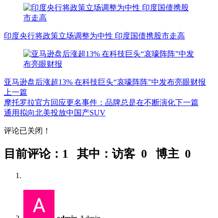
印度央行将政策立场调整为中性 印度国债携股市走高
亚马逊盘后涨超13% 在科技巨头“哀嚎阵阵”中发布亮眼财报
上一篇
摩托罗拉官方回应更名事件：品牌总是在不断演化
下一篇
通用拟向北美投放中国产SUV
文
评论已关闭！
章
目前评论：1 其中：访客 0 博主 0
导
航