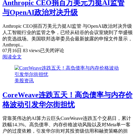
Anthropic CEO捐百万美元力挺AI监管
美
诊
元
超
与OpenAI政治对决升级
投
3700
资
例
Anthropic CEO捐百万美元力挺AI监管 与OpenAI政治对决升级
美
人工智能行业的监管之争，已经从硅谷的会议室烧到了华盛顿
国
的竞选战场。美国联邦选举委员会最新披露的申报文件显示，
亚
Anthropi...
利
Anthropic
07月16日
83 views
已关闭评论
桑
CEO
阅读全文
那
捐
工
百
厂
万
总
美
美股资讯
承
元
诺
力
CoreWeave连跌五天！高负债率与内存价
达
挺
2650
格波动引发华尔街担忧
AI
亿
监
管
背靠英伟达的AI算力云巨头CoreWeave连跌五个交易日，累计
与
跌幅14.3%。高负债率、内存价格波动风险以及对Meta单一客
OpenAI
户的过度依赖，引发华尔街对其投资级信用和融资策略的担