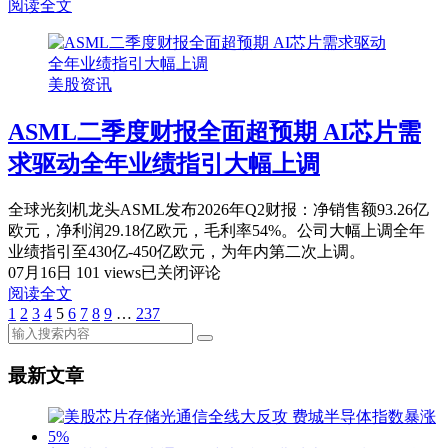
伟
斯
阅读全文
达
克
CEO
身
黄
家
美股资讯
仁
大
勋
幅
ASML二季度财报全面超预期 AI芯片需
否
缩
认
水
求驱动全年业绩指引大幅上调
Vera
Rubin
延
全球光刻机龙头ASML发布2026年Q2财报：净销售额93.26亿
期：
欧元，净利润29.18亿欧元，毛利率54%。公司大幅上调全年
已
业绩指引至430亿-450亿欧元，为年内第二次上调。
进
ASML
07月16日
101 views
已关闭评论
二
入
阅读全文
季
大
第
1
页
第
2
页
第
3
页
第
4
页
第
5
页
第
6
页
第
7
页
第
8
页
第
9
页
…
第
237
页
文
度
规
章
财
模
最新文章
报
生
分
全
产
页
面
阶
超
段