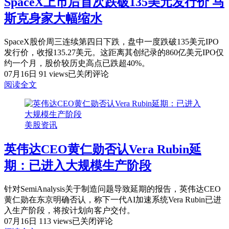
SpaceX上市后首次跌破135美元发行价 马
赌
声
场
斯克身家大幅缩水
论
感
SpaceX股价周三连续第四日下跌，盘中一度跌破135美元IPO
叹
发行价，收报135.27美元。这距离其创纪录的860亿美元IPO仅
谷
约一个月，股价较历史高点已跌超40%。
歌
SpaceX
07月16日
91 views
已关闭评论
买
上
阅读全文
晚
市
了
后
苹
首
果
美股资讯
次
持
跌
仓
英伟达CEO黄仁勋否认Vera Rubin延
破
优
135
先
期：已进入大规模生产阶段
美
级
元
下
发
针对SemiAnalysis关于制造问题导致延期的报告，英伟达CEO
降
行
黄仁勋在东京明确否认，称下一代AI加速系统Vera Rubin已进
价
入生产阶段，将按计划向客户交付。
英
马
07月16日
113 views
已关闭评论