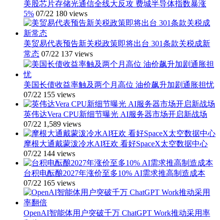
美股芯片存储光通信全线大反攻 费城半导体指数暴涨
预
5%
07/22
180 views
期
AI
芯
美贸易代表预告新关税政策即将出台 301条款关税成新
片
常态
07/22
137 views
需
求
驱
美国长债收益率触及两个月高位 油价飙升加剧通胀担忧
动
07/22
155 views
全
年
英伟达Vera CPU新细节曝光 AI服务器市场开启新战场
业
07/22
1,589 views
绩
指
摩根大通戴蒙泼冷水AI狂欢 看好SpaceX太空数据中心
引
07/22
144 views
大
幅
台积电酝酿2027年涨价至多10% AI需求推高制造成本
上
07/22
165 views
调
OpenAI智能体用户突破千万 ChatGPT Work推动采用率