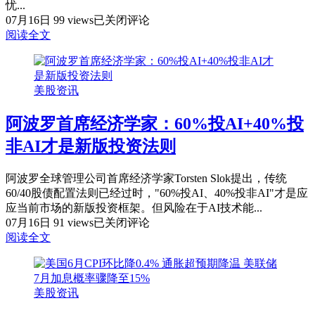
政
忧...
治
CoreWeave
07月16日
99 views
已关闭评论
对
连
阅读全文
决
跌
升
五
级
天！
美股资讯
高
负
阿波罗首席经济学家：60%投AI+40%投
债
率
非AI才是新版投资法则
与
内
阿波罗全球管理公司首席经济学家Torsten Slok提出，传统
存
60/40股债配置法则已经过时，"60%投AI、40%投非AI"才是应
价
应当前市场的新版投资框架。但风险在于AI技术能...
格
阿
07月16日
91 views
已关闭评论
波
波
阅读全文
动
罗
引
首
发
席
华
美股资讯
经
尔
济
街