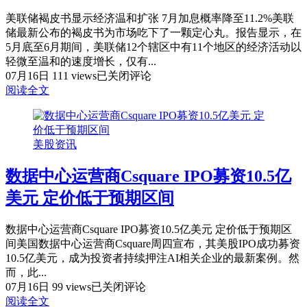
热
潮
美联储褐皮书显示经济温和扩张 7月加息概率降至11.2%美联
上
储最新公布的褐皮书为市场吃下了一颗定心丸。报告显示，在
半
5月底至6月期间，美联储12个辖区中有11个地区的经济活动以
年
轻微至温和的速度增长，仅有...
美
募
07月16日
111 views
已关闭评论
联
资
阅读全文
126
储
亿
褐
美
皮
美股资讯
元
书
创
显
数据中心运营商Csquare IPO募资10.5亿
纪
示
录
经
美元 定价低于预期区间
济
温
数据中心运营商Csquare IPO募资10.5亿美元 定价低于预期区
和
间美国数据中心运营商Csquare周四宣布，其美股IPO成功募资
扩
10.5亿美元，成为投资者持续押注AI相关企业的最新案例。然
张
而，此...
7
数
07月16日
99 views
已关闭评论
月
据
阅读全文
加