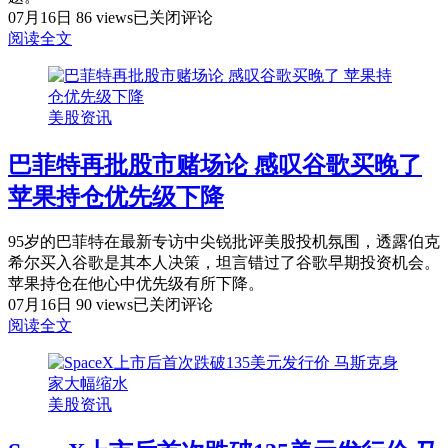
温
IBM
07月16日
86 views
已关闭评论
股
美
阅读全文
价
联
暴
储
7
跌
月
美股资讯
25%
创
加
历
息
巴菲特再批股市赌场论 感叹谷歌买晚了
史
概
苹果持仓优先级下降
最
率
大
骤
跌
降
95岁的巴菲特在最新专访中尖锐批评美股投机氛围，透露伯克
幅
至
希尔买入谷歌是其本人决策，坦言错过了谷歌早期投资机会。
15%
大
苹果持仓在他心中优先级有所下降。
巴
空
07月16日
90 views
已关闭评论
菲
头
阅读全文
特
伯
再
里
批
紧
美股资讯
股
急
市
发