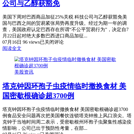
公司与乙醇获豁免
局
势
美国下周对巴西商品加征25%关税 科技公司与乙醇获豁免美
与
国与巴西之间的贸易紧张局势再度升级。经过为期一年的调
加
查，美国政府认定巴西存在所谓“不公平贸易行为”，决定自7
息
月22日起对绝大多数巴西进口商品加征...
引
美
07月16日
96 views
已关闭评论
发
国
阅读全文
恐
下
慌
周
性
对
抛
美股资讯
巴
售
西
塔克钟因环孢子虫疫情临时撤换食材 美
商
品
国密歇根确诊超3700例
加
征
塔克钟因环孢子虫疫情临时撤换食材 美国密歇根确诊超3700
25%
例食品安全问题再次把美国餐饮连锁塔克钟推上风口浪尖。塔
关
克钟于当地时间周二表示，受密歇根州环孢子虫聚集性感染疫
税
情影响，公司已出于预防性考量，在部...
科