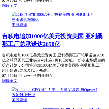
塔
07月16日
76 views
已关闭评论
技
克
阅读全文
公
钟
司
因
与
环
乙
美股资讯
孢
醇
子
获
台积电追加1000亿美元投资美国 亚利桑
虫
豁
疫
免
那工厂总承诺达2650亿
情
临
台积电追加1000亿美元投资美国 亚利桑那工厂总承诺达2650
时
亿全球晶圆代工龙头台积电在7月16日抛出一份令市场瞩目的
撤
扩产计划：公司将追加1000亿美元投资美国亚利桑那州工厂，
换
用于建设2纳米及以下先进...
食
台
07月16日
92 views
已关闭评论
材
积
阅读全文
美
电
国
追
密
加
歇
美股资讯
1000
根
亿
确