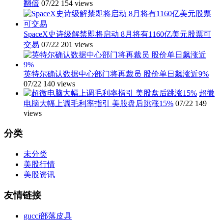
翻倍
07/22
154 views
SpaceX史诗级解禁即将启动 8月将有1160亿美元股票可
交易
07/22
201 views
英特尔确认数据中心部门将再裁员 股价单日飙涨近9%
07/22
140 views
超微
电脑大幅上调毛利率指引 美股盘后跳涨15%
07/22
149
views
分类
未分类
美股行情
美股资讯
友情链接
gucci部落皮具