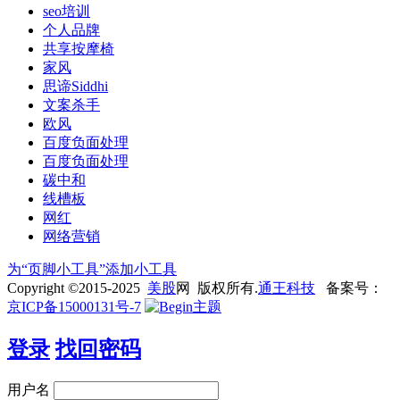
seo培训
个人品牌
共享按摩椅
家风
思谛Siddhi
文案杀手
欧风
百度负面处理
百度负面处理
碳中和
线槽板
网红
网络营销
为“页脚小工具”添加小工具
Copyright ©2015-2025
美股
网 版权所有.
通王科技
备案号：
京ICP备15000131号-7
登录
找回密码
用户名