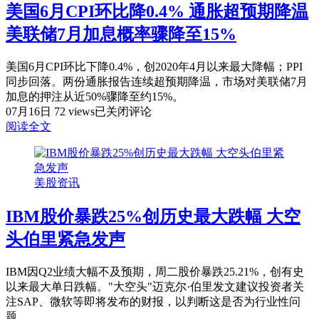
美国6月CPI环比降0.4% 通胀超预期降温
学
担
家：
忧
美联储7月加息概率骤降至15%
60%
投
美国6月CPI环比下降0.4%，创2020年4月以来最大降幅；PPI
AI+40%
投
同步回落。两份通胀报告连续超预期降温，市场对美联储7月
非
加息的押注从近50%骤降至约15%。
AI
美
07月16日
72 views
已关闭评论
才
国
阅读全文
是
6
月
新
CPI
版
环
美股资讯
投
比
资
降
IBM股价暴跌25%创历史最大跌幅 大空
法
0.4%
则
头伯里紧急发声
通
胀
超
IBM因Q2业绩大幅不及预期，周二股价暴跌25.21%，创有史
预
以来最大单日跌幅。"大空头"迈克尔·伯里发文建议投资者关
期
注SAP、微软等即将发布的财报，以判断这是否为行业性问
降
题。