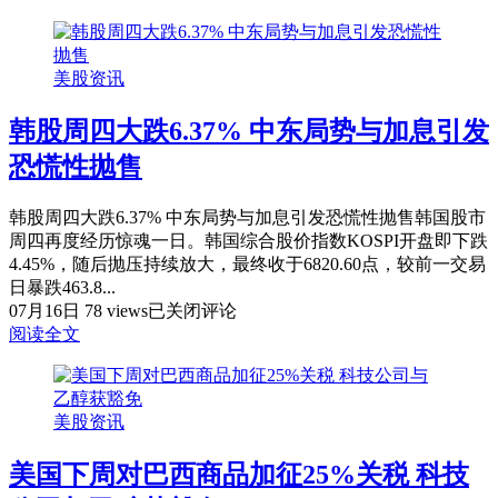
中
息
心
概
运
率
美股资讯
营
降
商
至
韩股周四大跌6.37% 中东局势与加息引发
Csquare
11.2%
IPO
恐慌性抛售
募
资
10.5
韩股周四大跌6.37% 中东局势与加息引发恐慌性抛售韩国股市
亿
周四再度经历惊魂一日。韩国综合股价指数KOSPI开盘即下跌
美
4.45%，随后抛压持续放大，最终收于6820.60点，较前一交易
元
日暴跌463.8...
定
韩
07月16日
78 views
已关闭评论
价
股
阅读全文
低
周
于
四
预
大
美股资讯
期
跌
区
6.37%
美国下周对巴西商品加征25%关税 科技
中
间
东