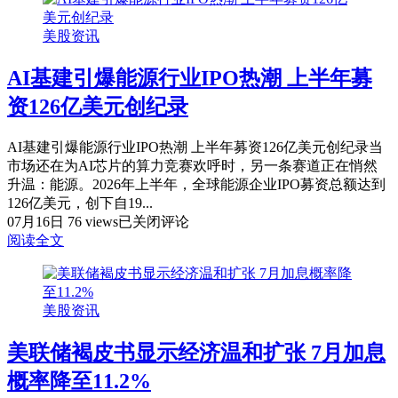
美股资讯
AI基建引爆能源行业IPO热潮 上半年募
资126亿美元创纪录
AI基建引爆能源行业IPO热潮 上半年募资126亿美元创纪录当
市场还在为AI芯片的算力竞赛欢呼时，另一条赛道正在悄然
升温：能源。2026年上半年，全球能源企业IPO募资总额达到
126亿美元，创下自19...
AI
07月16日
76 views
已关闭评论
基
阅读全文
建
引
爆
美股资讯
能
源
美联储褐皮书显示经济温和扩张 7月加息
行
业
概率降至11.2%
IPO